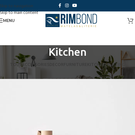
Skip to navigation
Skip to main content
MENU
Kitchen
TOUS
ACCESSORIES
DECOR
FURNITURE
KITCHEN
LIGHTING
Suspendisse quam at vestibulum
Kitchen