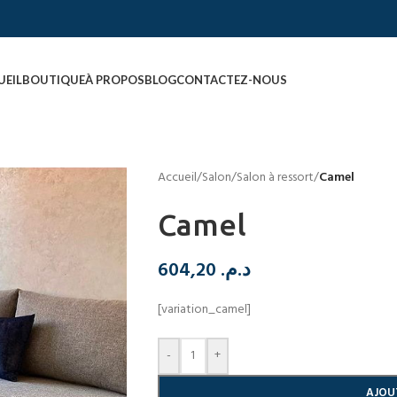
UEIL
BOUTIQUE
À PROPOS
BLOG
CONTACTEZ-NOUS
Accueil
/
Salon
/
Salon à ressort
/
Camel
Camel
604,20
د.م.
[variation_camel]
-
+
AJOU