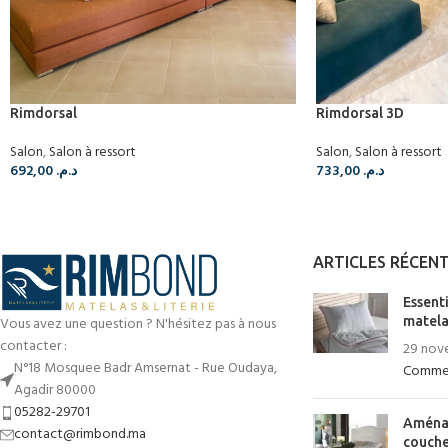
Rimdorsal
Rimdorsal 3D
Salon
,
Salon à ressort
Salon
,
Salon à ressort
692,00
د.م.
733,00
د.م.
ARTICLES RÉCEN
Essenti
Vous avez une question ? N'hésitez pas à nous
matelas
contacter :
29 nov
N°18 Mosquee Badr Amsernat - Rue Oudaya,
Commen
Agadir 80000
05282-29701
Aménag
contact@rimbond.ma
couche