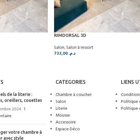
RIMDORSAL 3D
Salon
,
Salon à ressort
733,00
د.م.
TS
CATEGORIES
LIENS U
Chambre à coucher
Condition
els de la literie :
, oreillers, couettes
Salon
Politique 
Literie
Politique
embre 2024
1
Mousse
taire
Accessoire
Espace Déco
er votre chambre à
r avec style