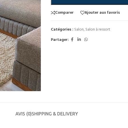
Comparer
Ajouter aux favoris
Catégories :
Salon
,
Salon à ressort
Partager:
CHAMBRE ADULTE
CHAMBRE ENFANT
Lit
Lit
Chevets
Chevets
Commodes
Commodes
AVIS (0)
SHIPPING & DELIVERY