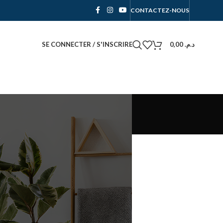
CONTACTEZ-NOUS
SE CONNECTER / S'INSCRIRE
0,00
د.م.
CATÉGORIES
Accessoire
Chambre à coucher
Espace Déco
Literie
Mousse
Salon