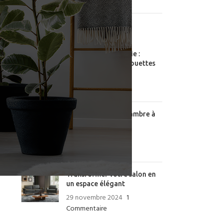
ARTICLES RÉCENTS
Essentiels de la literie :
matelas, oreillers, couettes
29 novembre 2024
1
Commentaire
Aménager votre chambre à
coucher avec style
29 novembre 2024
1
Commentaire
Transformer votre salon en
un espace élégant
29 novembre 2024
1
Commentaire