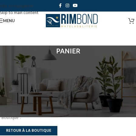
Skip to navigation
Skip to main content
MENU
PANIER
Votre panier est actuellement vide.
Avant de procéder au paiement, vous devez ajouter des produits à votre
panier. Vous trouverez de nombreux produits intéressants sur notre page
"Boutique".
RETOUR À LA BOUTIQUE