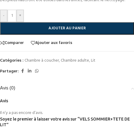
Des pieds hauts ont été utilisés dans les unités, facilitant le nettoyage.
-
+
AJOUTER AU PANIER
Comparer
Ajouter aux favoris
Catégories :
Chambre à coucher
,
Chambre adulte
,
Lit
Partager:
Avis (0)
Avis
Il n’y a pas encore d’avis.
Soyez le premier à laisser votre avis sur “VELS SOMMIER+TETE DE
LIT”