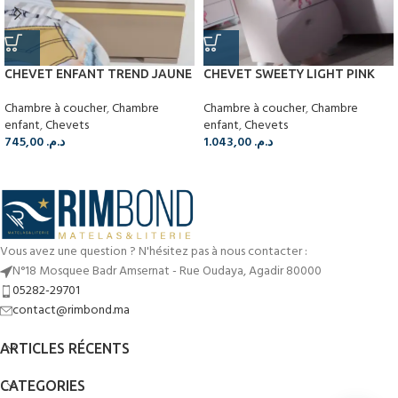
CHEVET ENFANT TREND JAUNE
CHEVET SWEETY LIGHT PINK
Chambre à coucher
,
Chambre
Chambre à coucher
,
Chambre
enfant
,
Chevets
enfant
,
Chevets
745,00
د.م.
1.043,00
د.م.
Vous avez une question ? N'hésitez pas à nous contacter :
N°18 Mosquee Badr Amsernat - Rue Oudaya, Agadir 80000
05282-29701
contact@rimbond.ma
ARTICLES RÉCENTS
CATEGORIES