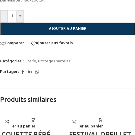
Dimension :
180x200CM
-
+
AJOUTER AU PANIER
Comparer
Ajouter aux favoris
Catégories :
Literie
,
Protèges matelas
Partager:
Produits similaires
Ajouter au panier
Ajouter au panier
COUETTE BÉBÉ
FESTIVAL OREILLET