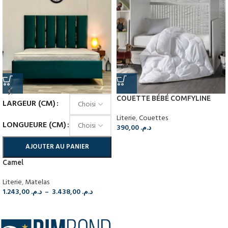
COUETTE BÉBÉ COMFYLINE
LARGEUR (CM)
Literie
,
Couettes
LONGUEURE (CM)
390,00
د.م.
AJOUTER AU PANIER
Camel
Literie
,
Matelas
1.243,00
د.م.
–
3.438,00
د.م.