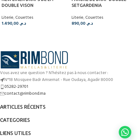
DOUBLE VISON
SETGARDENIA
Literie
,
Couettes
Literie
,
Couettes
1.490,00
د.م.
890,00
د.م.
Vous avez une question ? N'hésitez pas à nous contacter :
N°18 Mosquee Badr Amsernat - Rue Oudaya, Agadir 80000
05282-29701
contact@rimbond.ma
ARTICLES RÉCENTS
CATEGORIES
LIENS UTILES